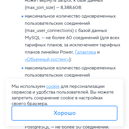
может вернуть запрос к базе данных
(max_join_size) — 8,388,608;
максимальное количество одновременных
пользовательских соединений
(max_user_connections) с базой данных
MySQL — не более 60 соединений (для всех
тарифных планов, за исключением тарифных
планов линейки Power,
Галактика
и
«Объемный хостинг»
);
максимальное количество одновременных
пользовательских соединений
(max_user_connections) с базой данных
Мы используем
cookie
для персонализации
MySQL — не более 2 000 соединений (для
сервисов и удобства пользователей. Вы можете
тарифных планов линейки Power,
Галактика
и
запретить сохранение cookie в настройках
своего браузера.
«Объемный хостинг»
);
Хорошо
максимальное количество одновременных
пользовательских соединений с базой данных
PostgreSQL — не более 50 соединений.