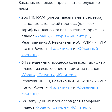
Заказчик не должен превышать следующие
лимиты:
256 Мб RAM (оперативная память сервера)
на пользовательский процесс (для всех
тарифных планов, за исключением тарифных
планов
«Уран »
,
«Сатурн »
,
«Юпитер »
,
Реактивный-30, Реактивный-50, «VIP » и «VIP
lite », «Power »,
«Галактика »
и
«Объемный
хостинг»
);
64 запущенных процесса (для всех тарифных
планов, за исключением тарифных планов
«Уран »
,
«Сатурн »
,
«Юпитер »
,
Реактивный-30, Реактивный-50, «VIP » и «VIP
lite », «Power »,
«Галактика »
и
«Объемный
хостинг»
);
128 запущенных процессов (для тарифных
планов
«Уран »
,
«Сатурн »
,
«Юпитер »
,