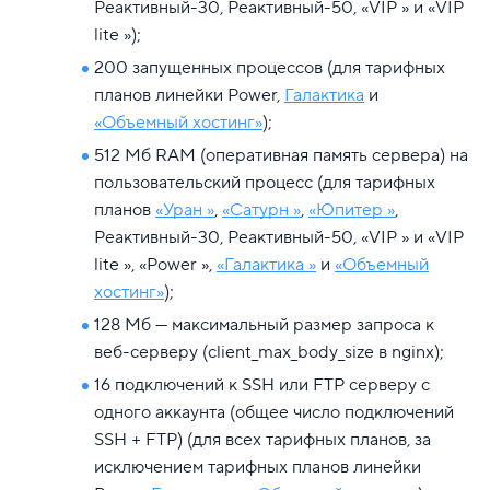
Реактивный-30, Реактивный-50, «VIP » и «VIP
lite »);
200 запущенных процессов (для тарифных
планов линейки Power,
Галактика
и
«Объемный хостинг»
);
512 Мб RAM (оперативная память сервера) на
пользовательский процесс (для тарифных
планов
«Уран »
,
«Сатурн »
,
«Юпитер »
,
Реактивный-30, Реактивный-50, «VIP » и «VIP
lite », «Power »,
«Галактика »
и
«Объемный
хостинг»
);
128 Мб — максимальный размер запроса к
веб-серверу (client_max_body_size в nginx);
16 подключений к SSH или FTP серверу с
одного аккаунта (общее число подключений
SSH + FTP) (для всех тарифных планов, за
исключением тарифных планов линейки