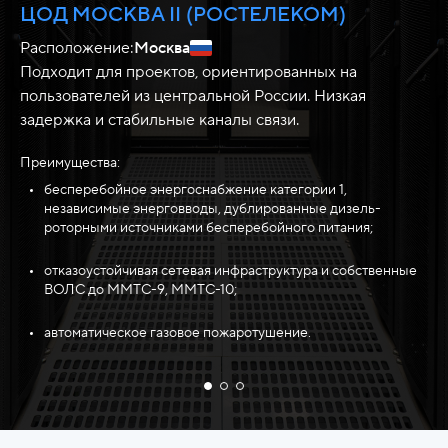
ЦОД МОСКВА II (РОСТЕЛЕКОМ)
Д
Расположение:
Москва
Ра
Подходит для проектов, ориентированных на
Оп
пользователей из центральной России. Низкая
и 
задержка и стабильные каналы связи.
ау
Преимущества:
Пр
бесперебойное энергоснабжение категории 1,
независимые энерговводы, дублированные дизель-
роторными источниками бесперебойного питания;
отказоустойчивая сетевая инфраструктура и собственные
ВОЛС до ММТС-9, ММТС-10;
автоматическое газовое пожаротушение.