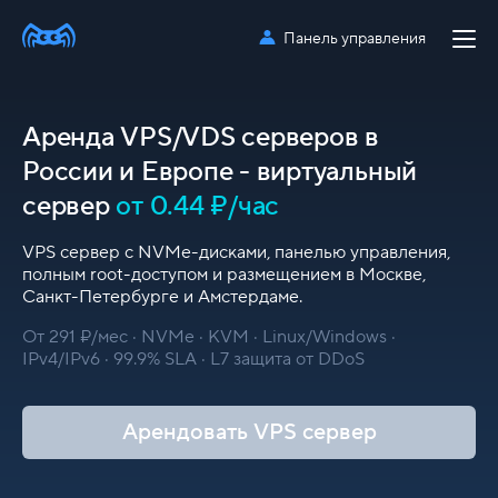
Панель управления
Аренда VPS/VDS серверов в
России и Европе - виртуальный
сервер
от 0.44 ₽/час
VPS сервер с NVMe-дисками, панелью управления,
полным root-доступом и размещением в Москве,
Санкт-Петербурге и Амстердаме.
От 291 ₽/мес · NVMe · KVM · Linux/Windows ·
IPv4/IPv6 · 99.9% SLA · L7 защита от DDoS
Арендовать VPS сервер