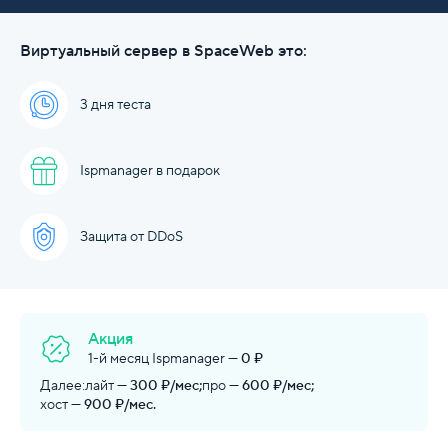
Виртуальный сервер в SpaceWeb это:
3 дня теста
Ispmanager в подарок
Защита от DDoS
Акция
1-й месяц Ispmanager —
0 ₽
Далее:
лайт —
300 ₽/мес;
про —
600 ₽/мес;
хост —
900 ₽/мес.