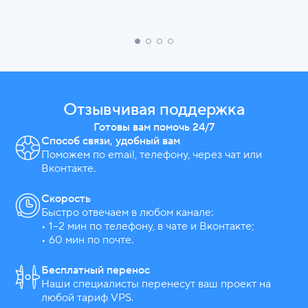
Отзывчивая поддержка
Готовы вам помочь 24/7
Способ связи, удобный вам
Поможем по email, телефону, через чат или
Вконтакте.
Скорость
Быстро отвечаем в любом канале:
• 1–2 мин по телефону, в чате и Вконтакте;
• 60 мин по почте.
Бесплатный перенос
Наши специалисты перенесут ваш проект на
любой тариф VPS.