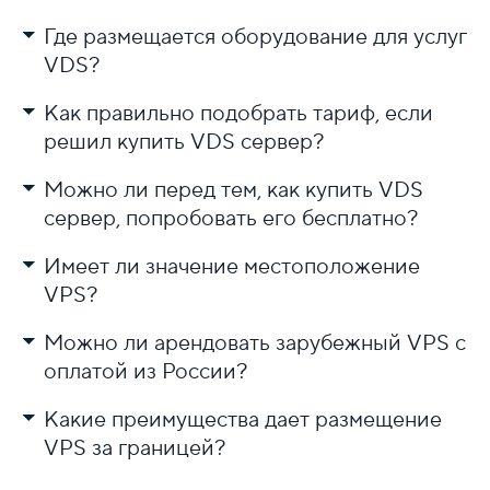
Где размещается оборудование для услуг
VDS?
Создать резервную копию сайта.
Как правильно подобрать тариф, если
Перенести файлы и базу данных на новый сервер.
Отрегулировать параметры сервера (настройки веб-
решил купить VDS сервер?
сервера и базы данных).
Обновить DNS-записи вашего доменного имени,
Можно ли перед тем, как купить VDS
чтобы они указывали на новый сервер.
сервер, попробовать его бесплатно?
Имеет ли значение местоположение
VPS?
Можно ли арендовать зарубежный VPS с
оплатой из России?
Какие преимущества дает размещение
VPS за границей?