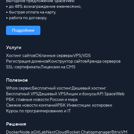
Выгодное предложение SpaceWeb:
до 48% вознаграждение ежемесячно,
быстрая оплата на карту,
работа по договору.
Подробнее
Услуги
Хостинг сайтов
Облачные серверы
VPS/VDS
Регистрация доменов
Конструктор сайтов
Аренда серверов
SSL-сертификаты
Лицензии на CMS
Полезное
Whois сервис
Бесплатный хостинг
Дешевый хостинг
Бесплатный VPS
Дешевый VPS
Акции и бонусы
API SpaceWeb
РБК: главные новости России и мира
Свежие новости компаний
РБК Инвестиции: котировки
Курсы по программированию и IT
Решения
Docker
Node.js
GitLab
NextCloud
Rocket.Chat
ispmanager
BitrixVM