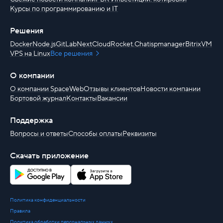
Курсы по программированию и IT
Решения
Docker
Node.js
GitLab
NextCloud
Rocket.Chat
ispmanager
BitrixVM
VPS на Linux
Все решения
О компании
О компании SpaceWeb
Отзывы клиентов
Новости компании
Бортовой журнал
Контакты
Вакансии
Поддержка
Вопросы и ответы
Способы оплаты
Реквизиты
Скачать приложение
Политика конфиденциальности
Правила
Политика обработки персональных данных