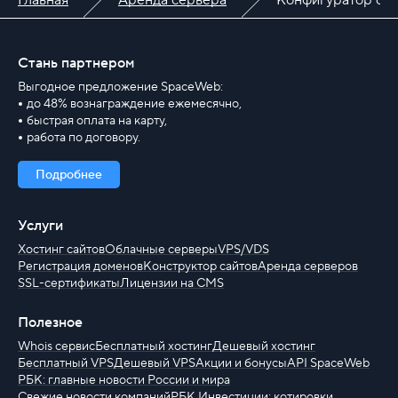
Стань партнером
Выгодное предложение SpaceWeb:
до 48% вознаграждение ежемесячно,
быстрая оплата на карту,
работа по договору.
Подробнее
Услуги
Хостинг сайтов
Облачные серверы
VPS/VDS
Регистрация доменов
Конструктор сайтов
Аренда серверов
SSL-сертификаты
Лицензии на CMS
Полезное
Whois сервис
Бесплатный хостинг
Дешевый хостинг
Бесплатный VPS
Дешевый VPS
Акции и бонусы
API SpaceWeb
РБК: главные новости России и мира
Свежие новости компаний
РБК Инвестиции: котировки