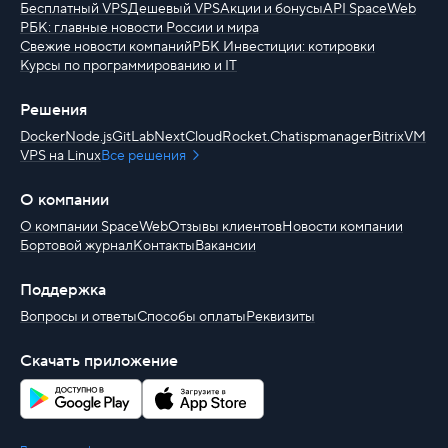
Бесплатный VPS
Дешевый VPS
Акции и бонусы
API SpaceWeb
РБК: главные новости России и мира
Свежие новости компаний
РБК Инвестиции: котировки
Курсы по программированию и IT
Решения
Docker
Node.js
GitLab
NextCloud
Rocket.Chat
ispmanager
BitrixVM
VPS на Linux
Все решения
О компании
О компании SpaceWeb
Отзывы клиентов
Новости компании
Бортовой журнал
Контакты
Вакансии
Поддержка
Вопросы и ответы
Способы оплаты
Реквизиты
Скачать приложение