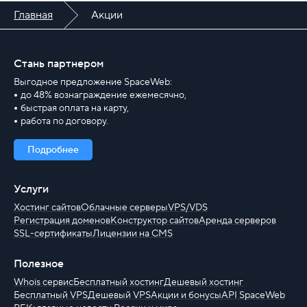
регистрацию и
Главная
Акции
продление доменов.
Стань партнером
Выгодное предложение SpaceWeb:
Бесплатные SSL-
до 48% вознаграждение ежемесячно,
быстрая оплата на карту,
сертификаты
работа по договору.
С автоустановкой и
Подробнее
защитой поддомена.
Услуги
Хостинг сайтов
Облачные серверы
VPS/VDS
Регистрация доменов
Конструктор сайтов
Аренда серверов
SSL-сертификаты
Лицензии на CMS
Домены .online по
125 ₽
Полезное
Whois сервис
Бесплатный хостинг
Дешевый хостинг
Универсальная зона для
Бесплатный VPS
Дешевый VPS
Акции и бонусы
API SpaceWeb