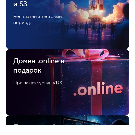
и S3
До 3 доменов в
подарок
Бесплатный тестовый
период.
При каждой оплате
хостинга от 6 месяцев.
Домен .online в
подарок
Скидки для ваших
рефералов
При заказе услуг VDS.
15% на услуги хостинга
Перенос сайтов на