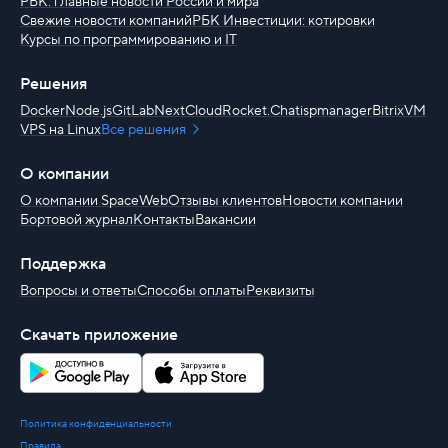
любых сайтов.
РБК: главные новости России и мира
Свежие новости компаний
РБК Инвестиции: котировки
Курсы по программированию и IT
Решения
Docker
Node.js
GitLab
NextCloud
Rocket.Chat
ispmanager
BitrixVM
Домены .store по
VPS на Linux
Все решения
140 ₽
О компании
Зона для коммерческих
О компании SpaceWeb
Отзывы клиентов
Новости компании
проектов и интернет-
Бортовой журнал
Контакты
Вакансии
магазинов.
Поддержка
Вопросы и ответы
Способы оплаты
Реквизиты
Скачать приложение
Домены .shop по
140 ₽
Торговая зона для любых
Политика конфиденциальности
магазинов и покупок в
Правила