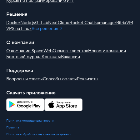
Курсы по программированию и IT
Решения
Docker
Node.js
GitLab
NextCloud
Rocket.Chat
ispmanager
BitrixVM
VPS на Linux
Все решения
О компании
О компании SpaceWeb
Отзывы клиентов
Новости компании
Бортовой журнал
Контакты
Вакансии
Поддержка
Вопросы и ответы
Способы оплаты
Реквизиты
Скачать приложение
Политика конфиденциальности
Правила
Политика обработки персональных данных