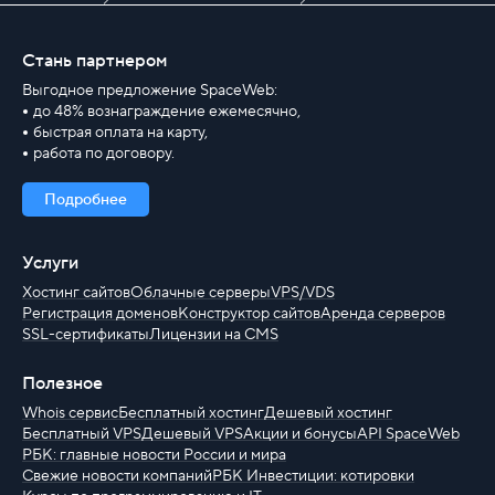
Стань партнером
Выгодное предложение SpaceWeb:
до 48% вознаграждение ежемесячно,
быстрая оплата на карту,
работа по договору.
Подробнее
Услуги
Хостинг сайтов
Облачные серверы
VPS/VDS
Регистрация доменов
Конструктор сайтов
Аренда серверов
SSL-сертификаты
Лицензии на CMS
Полезное
Whois сервис
Бесплатный хостинг
Дешевый хостинг
Бесплатный VPS
Дешевый VPS
Акции и бонусы
API SpaceWeb
РБК: главные новости России и мира
Свежие новости компаний
РБК Инвестиции: котировки