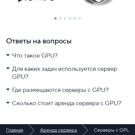
Ответы на вопросы
Что такое GPU?
Для каких задач используется сервер
GPU?
Где размещаются серверы с GPU?
Сколько стоит аренда сервера с GPU?
решение математических, биологических и других
задач;
работа с 2D-изображениями, 3D-графикой и
видеофайлами.
Главная
Аренда сервера
Серверы с GPU