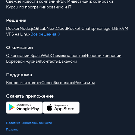
Свежие новости компаний
РБК Инвестиции: котировки
Курсы по программированию и IT
Решения
Docker
Node.js
GitLab
NextCloud
Rocket.Chat
ispmanager
BitrixVM
VPS на Linux
Все решения
О компании
О компании SpaceWeb
Отзывы клиентов
Новости компании
Бортовой журнал
Контакты
Вакансии
Поддержка
Вопросы и ответы
Способы оплаты
Реквизиты
Скачать приложение
Политика конфиденциальности
Правила