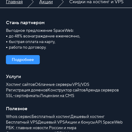
Главная
Акции
Скидки на хостинг и VPS
Стань партнером
Выгодное предложение SpaceWeb:
до 48% вознаграждение ежемесячно,
быстрая оплата на карту,
работа по договору.
Подробнее
Услуги
Хостинг сайтов
Облачные серверы
VPS/VDS
Регистрация доменов
Конструктор сайтов
Аренда серверов
SSL-сертификаты
Лицензии на CMS
Полезное
Whois сервис
Бесплатный хостинг
Дешевый хостинг
Бесплатный VPS
Дешевый VPS
Акции и бонусы
API SpaceWeb
РБК: главные новости России и мира