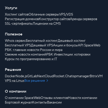
Услуги
Хостинг сайтов
Облачные серверы
VPS/VDS
Регистрация доменов
Конструктор сайтов
Аренда серверов
SSL-сертификаты
Лицензии на CMS
Полезное
Whois сервис
Бесплатный хостинг
Дешевый хостинг
Бесплатный VPS
Дешевый VPS
Акции и бонусы
API SpaceWeb
РБК: главные новости России и мира
Свежие новости компаний
РБК Инвестиции: котировки
Курсы по программированию и IT
Решения
Docker
Node.js
GitLab
NextCloud
Rocket.Chat
ispmanager
BitrixVM
VPS на Linux
Все решения
О компании
О компании SpaceWeb
Отзывы клиентов
Новости компании
Бортовой журнал
Контакты
Вакансии