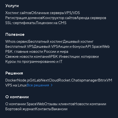
Услуги
Хостинг сайтов
Облачные серверы
VPS/VDS
Регистрация доменов
Конструктор сайтов
Аренда серверов
SSL-сертификаты
Лицензии на CMS
Полезное
Whois сервис
Бесплатный хостинг
Дешевый хостинг
Бесплатный VPS
Дешевый VPS
Акции и бонусы
API SpaceWeb
РБК: главные новости России и мира
Свежие новости компаний
РБК Инвестиции: котировки
Курсы по программированию и IT
Решения
Docker
Node.js
GitLab
NextCloud
Rocket.Chat
ispmanager
BitrixVM
VPS на Linux
Все решения
О компании
О компании SpaceWeb
Отзывы клиентов
Новости компании
Бортовой журнал
Контакты
Вакансии