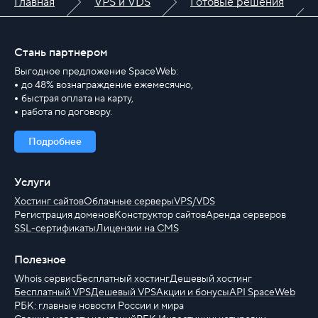
Главная
VPS и VDS
Готовые решения
Стань партнером
Выгодное предложение SpaceWeb:
до 48% вознаграждение ежемесячно,
быстрая оплата на карту,
работа по договору.
Подробнее
Услуги
Хостинг сайтов
Облачные серверы
VPS/VDS
Регистрация доменов
Конструктор сайтов
Аренда серверов
SSL-сертификаты
Лицензии на CMS
Полезное
Whois сервис
Бесплатный хостинг
Дешевый хостинг
Бесплатный VPS
Дешевый VPS
Акции и бонусы
API SpaceWeb
РБК: главные новости России и мира