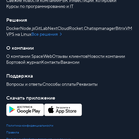
Свежие новости компаний
РБК Инвестиции: котировки
Курсы по программированию и IT
Решения
Docker
Node.js
GitLab
NextCloud
Rocket.Chat
ispmanager
BitrixVM
VPS на Linux
Все решения
О компании
О компании SpaceWeb
Отзывы клиентов
Новости компании
Бортовой журнал
Контакты
Вакансии
Поддержка
Вопросы и ответы
Способы оплаты
Реквизиты
Скачать приложение
Политика конфиденциальности
Правила