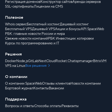
Регистрация доменов
Конструктор сайтов
Аренда серверов
SSL-сертификаты
Лицензии на CMS
Полезное
Whois сервис
Бесплатный хостинг
Дешевый хостинг
Бесплатный VPS
Дешевый VPS
Акции и бонусы
API SpaceWeb
РБК: главные новости России и мира
Свежие новости компаний
РБК Инвестиции: котировки
Курсы по программированию и IT
Решения
Docker
Node.js
GitLab
NextCloud
Rocket.Chat
ispmanager
BitrixVM
VPS на Linux
Все решения
О компании
О компании SpaceWeb
Отзывы клиентов
Новости компании
Бортовой журнал
Контакты
Вакансии
Поддержка
Вопросы и ответы
Способы оплаты
Реквизиты