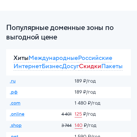
Популярные доменные зоны по
выгодной цене
Хиты
Международные
Российские
Интернет
Бизнес
Досуг
Скидки
Пакеты
.ru
189 ₽/год
.рф
189 ₽/год
.com
1 480 ₽/год
.online
125
₽/год
4 401
.shop
140
₽/год
3 744
.net
1 590 ₽/год