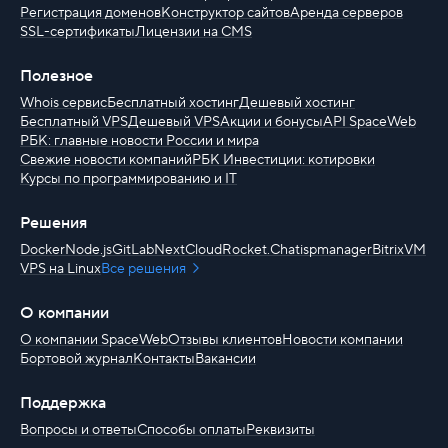
Регистрация доменов
Конструктор сайтов
Аренда серверов
SSL-сертификаты
Лицензии на CMS
Полезное
Whois сервис
Бесплатный хостинг
Дешевый хостинг
Бесплатный VPS
Дешевый VPS
Акции и бонусы
API SpaceWeb
РБК: главные новости России и мира
Свежие новости компаний
РБК Инвестиции: котировки
Курсы по программированию и IT
Решения
Docker
Node.js
GitLab
NextCloud
Rocket.Chat
ispmanager
BitrixVM
VPS на Linux
Все решения
О компании
О компании SpaceWeb
Отзывы клиентов
Новости компании
Бортовой журнал
Контакты
Вакансии
Поддержка
Вопросы и ответы
Способы оплаты
Реквизиты