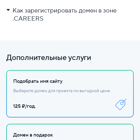
Как зарегистрировать домен в зоне
.CAREERS
Выберите регистратора.
Проверьте доступность имени.
Заполните данные и оплатите.
Дополнительные услуги
Настройте DNS.
Подобрать имя сайту
Выберите домен для проекта по выгодной цене.
125 ₽/год.
Домен в подарок