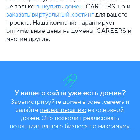
не только
выкупить домен
.CAREERS, но и
заказать виртуальный хостинг
для вашего
проекта. Наша компания гарантирует
оптимальные цены на домены .CAREERS и
многие другие.
У вашего сайта уже есть домен?
Зарегистрируйте домен в зоне
.careers
и
задайте
переадресацию
на основной
домен. Это позволит реализовать
потенциал вашего бизнеса по максимуму.