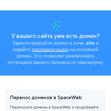
У вашего сайта уже есть домен?
Зарегистрируйте домен в зоне
.site
и
задайте
переадресацию
на основной
домен. Это позволит реализовать
потенциал вашего бизнеса по максимуму.
Перенос доменов в SpaceWeb
Переносите домены в SpaceWeb и продлевайте