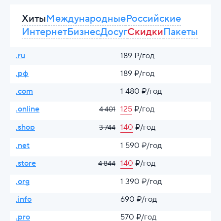
Хиты
Международные
Российские
Интернет
Бизнес
Досуг
Скидки
Пакеты
.ru
189 ₽/год
.рф
189 ₽/год
.com
1 480 ₽/год
.online
125
₽/год
4 401
.shop
140
₽/год
3 744
.net
1 590 ₽/год
.store
140
₽/год
4 844
.org
1 390 ₽/год
.info
690 ₽/год
.pro
570 ₽/год