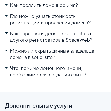
Как продлить доменное имя?
Где можно узнать стоимость
регистрации и продления домена?
Как перенести домен в зоне .site от
на странице
другого регистратора в SpaceWeb?
Можно ли скрыть данные владельца
Перенос международных доменов
(gTLD)
домена в зоне .site?
Что, помимо доменного имени,
по
необходимо для создания сайта?
инструкции
Дополнительные услуги