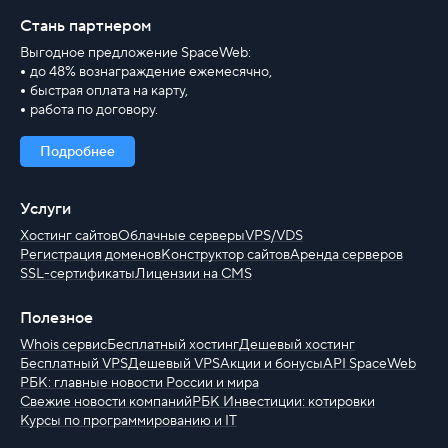
Стань партнером
Выгодное предложение SpaceWeb:
до 48% вознаграждение ежемесячно,
быстрая оплата на карту,
работа по договору.
Подробнее
Услуги
Хостинг сайтов
Облачные серверы
VPS/VDS
Регистрация доменов
Конструктор сайтов
Аренда серверов
SSL-сертификаты
Лицензии на CMS
Полезное
Whois сервис
Бесплатный хостинг
Дешевый хостинг
Бесплатный VPS
Дешевый VPS
Акции и бонусы
API SpaceWeb
РБК: главные новости России и мира
Свежие новости компаний
РБК Инвестиции: котировки
Курсы по программированию и IT