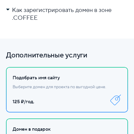
Как зарегистрировать домен в зоне
.COFFEE
Выберите регистратора.
Проверьте доступность имени.
Заполните данные и оплатите.
Дополнительные услуги
Настройте DNS.
Подобрать имя сайту
Выберите домен для проекта по выгодной цене.
125 ₽/год.
Домен в подарок