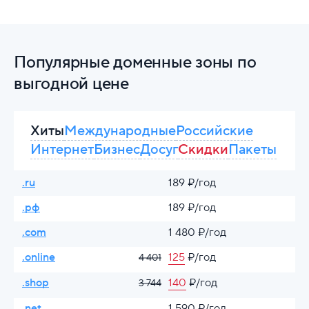
Популярные доменные зоны по
выгодной цене
Хиты
Международные
Российские
Интернет
Бизнес
Досуг
Скидки
Пакеты
.ru
189 ₽/год
.рф
189 ₽/год
.com
1 480 ₽/год
.online
125
₽/год
4 401
.shop
140
₽/год
3 744
.net
1 590 ₽/год