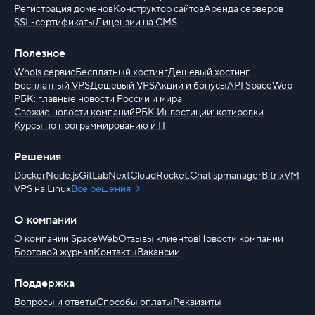
Регистрация доменов
Конструктор сайтов
Аренда серверов
SSL-сертификаты
Лицензии на CMS
Полезное
Whois сервис
Бесплатный хостинг
Дешевый хостинг
Бесплатный VPS
Дешевый VPS
Акции и бонусы
API SpaceWeb
РБК: главные новости России и мира
Свежие новости компаний
РБК Инвестиции: котировки
Курсы по программированию и IT
Решения
Docker
Node.js
GitLab
NextCloud
Rocket.Chat
ispmanager
BitrixVM
VPS на Linux
Все решения
О компании
О компании SpaceWeb
Отзывы клиентов
Новости компании
Бортовой журнал
Контакты
Вакансии
Поддержка
Вопросы и ответы
Способы оплаты
Реквизиты