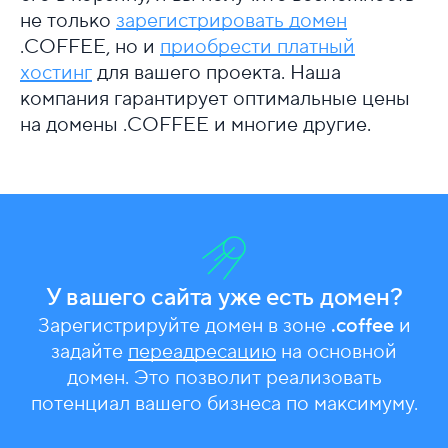
не только
зарегистрировать домен
.COFFEE, но и
приобрести платный
хостинг
для вашего проекта. Наша
компания гарантирует оптимальные цены
на домены .COFFEE и многие другие.
У вашего сайта уже есть домен?
Зарегистрируйте домен в зоне
.coffee
и
задайте
переадресацию
на основной
домен. Это позволит реализовать
потенциал вашего бизнеса по максимуму.