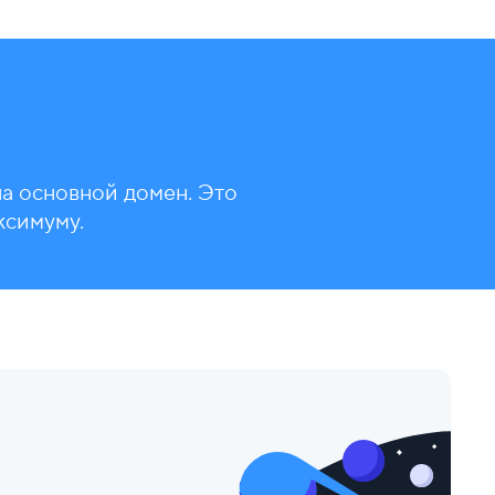
а основной домен. Это
ксимуму.