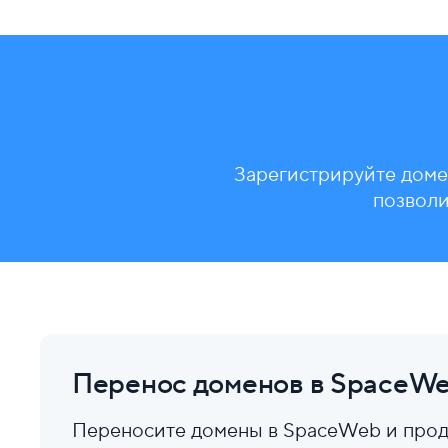
Зарегистрируйте доме
позволи
Перенос доменов в SpaceW
Переносите домены в SpaceWeb и прод