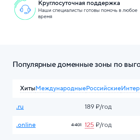
Круглосуточная поддержка
Наши специалисты готовы помочь в любое
время
Популярные доменные зоны по выг
Хиты
Международные
Российские
Интер
.ru
189 ₽/год
.online
125
₽/год
4 401