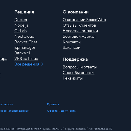
Решения
О компании
Docker
О компании SpaceWeb
Node.js
Отзывы клиентов
GitLab
Новости компании
NextCloud
Бортовой журнал
Rocket.Chat
Контакты
ispmanager
Вакансии
BitrixVM
мира
VPS на Linux
Поддержка
Все решения
Вопросы и ответы
Способы оплаты
T
Реквизиты
альности
Правила
персональных данных
Оферты и документы
. Санкт-Петербург, вн.тер.г. муниципальный округ Посадский, ул. Чапаева, д. 15