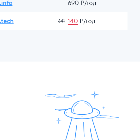
.info
690 ₽/год
.tech
140
₽/год
641