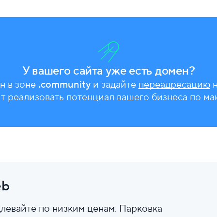
У вашего сайта уже есть домен?
н в зоне
.community
и задайте
переадресацию
н
т реализовать потенциал вашего бизнеса по ма
eb
левайте по низким ценам. Парковка