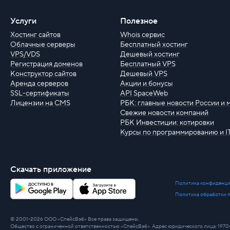
Услуги
Полезное
Хостинг сайтов
Whois сервис
Облачные серверы
Бесплатный хостинг
VPS/VDS
Дешевый хостинг
Регистрация доменов
Бесплатный VPS
Конструктор сайтов
Дешевый VPS
Аренда серверов
Акции и бонусы
SSL-сертификаты
API SpaceWeb
Лицензии на CMS
РБК: главные новости России и 
Свежие новости компаний
РБК Инвестиции: котировки
Курсы по программированию и I
Скачать приложение
Политика конфиденци
Политика обработки 
© 2001-2026 ООО «СпейсВэб» Все права защищены.
Общество с ограниченной ответственностью «СпейсВэб». Адрес юридического лица: 197046, г