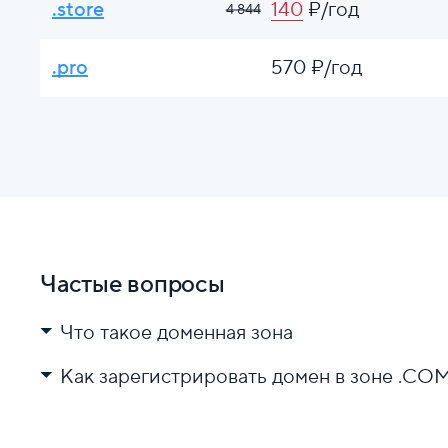
.store
140
₽/год
4 844
.pro
570 ₽/год
Частые вопросы
Что такое доменная зона
Как зарегистрировать домен в зоне .C
Выберите регистратора.
Проверьте доступность имени.