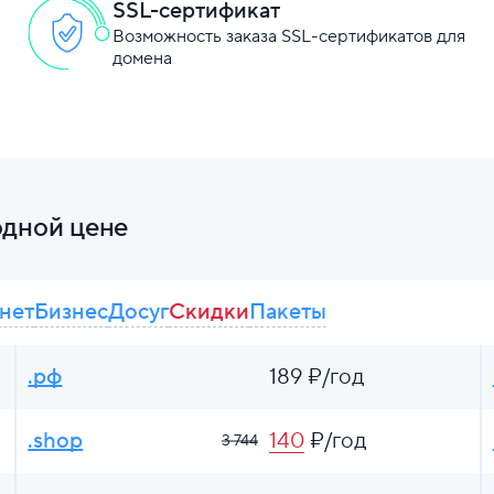
SSL-сертификат
Возможность заказа SSL-сертификатов для
домена
одной цене
нет
Бизнес
Досуг
Скидки
Пакеты
.рф
189 ₽/год
.shop
140
₽/год
3 744