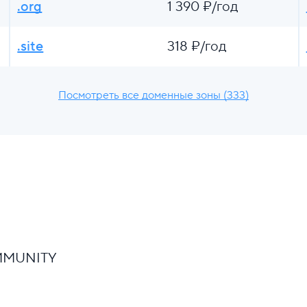
.org
1 390 ₽/год
.site
318 ₽/год
Посмотреть все доменные зоны (333)
OMMUNITY