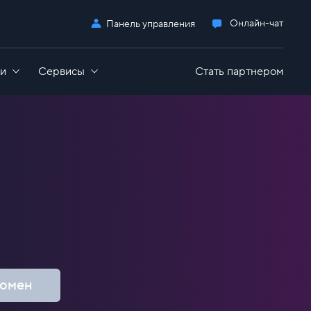
Онлайн-чат
Панель управления
ги
Сервисы
Стать партнером
Дополнительно
oS-атак
GameAP
Выделенные серверы для 1С
сть
пирование в облаке
Nextcloud
Администрирование серверов
OpenCart
GitLab
Все приложения
домен