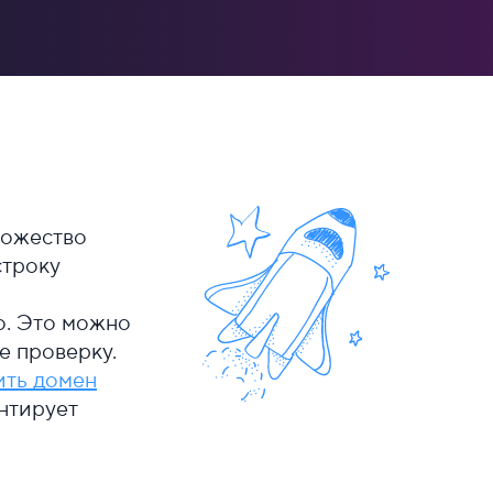
ножество
строку
о. Это можно
е проверку.
ить домен
нтирует