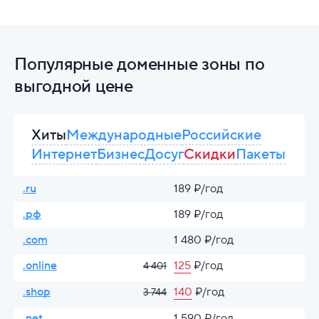
Популярные доменные зоны по
выгодной цене
Хиты
Международные
Российские
Интернет
Бизнес
Досуг
Скидки
Пакеты
.ru
189 ₽/год
.рф
189 ₽/год
.com
1 480 ₽/год
.online
125
₽/год
4 401
.shop
140
₽/год
3 744
.net
1 590 ₽/год