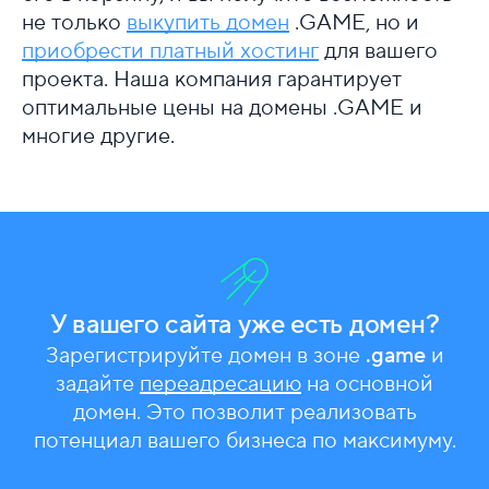
не только
выкупить домен
.GAME, но и
приобрести платный хостинг
для вашего
проекта. Наша компания гарантирует
оптимальные цены на домены .GAME и
многие другие.
У вашего сайта уже есть домен?
Зарегистрируйте домен в зоне
.game
и
задайте
переадресацию
на основной
домен. Это позволит реализовать
потенциал вашего бизнеса по максимуму.