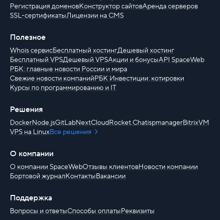
Регистрация доменов
Конструктор сайтов
Аренда серверов
SSL-сертификаты
Лицензии на CMS
Полезное
Whois сервис
Бесплатный хостинг
Дешевый хостинг
Бесплатный VPS
Дешевый VPS
Акции и бонусы
API SpaceWeb
РБК: главные новости России и мира
Свежие новости компаний
РБК Инвестиции: котировки
Курсы по программированию и IT
Решения
Docker
Node.js
GitLab
NextCloud
Rocket.Chat
ispmanager
BitrixVM
VPS на Linux
Все решения
О компании
О компании SpaceWeb
Отзывы клиентов
Новости компании
Бортовой журнал
Контакты
Вакансии
Поддержка
Вопросы и ответы
Способы оплаты
Реквизиты