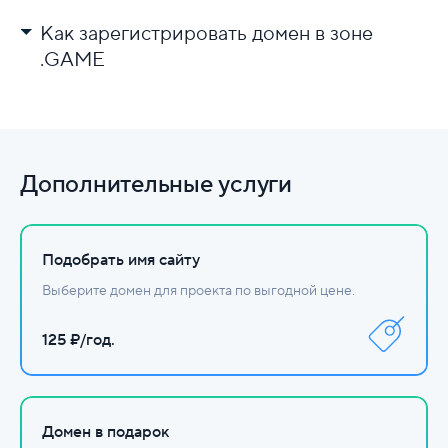
Как зарегистрировать домен в зоне
.GAME
Выберите регистратора.
Проверьте доступность имени.
Заполните данные и оплатите.
Дополнительные услуги
Настройте DNS.
Подобрать имя сайту
Выберите домен для проекта по выгодной цене.
125 ₽/год.
Домен в подарок