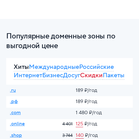
Популярные доменные зоны по
выгодной цене
Хиты
Международные
Российские
Интернет
Бизнес
Досуг
Скидки
Пакеты
.ru
189 ₽/год
.рф
189 ₽/год
.com
1 480 ₽/год
.online
125
₽/год
4 401
.shop
140
₽/год
3 744