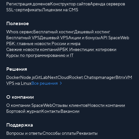
Регистрация доменов
Конструктор сайтов
Аренда серверов
SSL-сертификаты
Лицензии на CMS
Полезное
Whois сервис
Бесплатный хостинг
Дешевый хостинг
Бесплатный VPS
Дешевый VPS
Акции и бонусы
API SpaceWeb
РБК: главные новости России и мира
Свежие новости компаний
РБК Инвестиции: котировки
Курсы по программированию и IT
Решения
Docker
Node.js
GitLab
NextCloud
Rocket.Chat
ispmanager
BitrixVM
VPS на Linux
Все решения
О компании
О компании SpaceWeb
Отзывы клиентов
Новости компании
Бортовой журнал
Контакты
Вакансии
Поддержка
Вопросы и ответы
Способы оплаты
Реквизиты