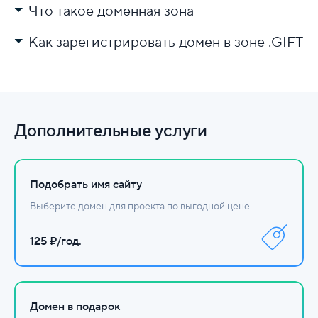
Что такое доменная зона
Как зарегистрировать домен в зоне .GIFT
Выберите регистратора.
Проверьте доступность имени.
Заполните данные и оплатите.
Дополнительные услуги
Настройте DNS.
Подобрать имя сайту
Выберите домен для проекта по выгодной цене.
125 ₽/год.
Домен в подарок