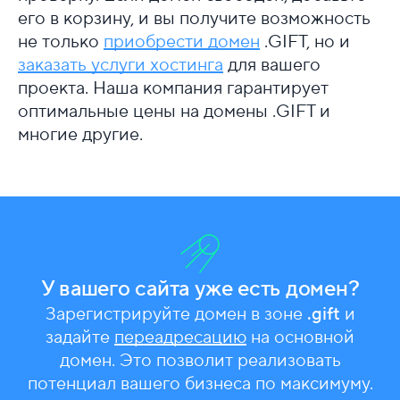
его в корзину, и вы получите возможность
не только
приобрести домен
.GIFT, но и
заказать услуги хостинга
для вашего
проекта. Наша компания гарантирует
оптимальные цены на домены .GIFT и
многие другие.
У вашего сайта уже есть домен?
Зарегистрируйте домен в зоне
.gift
и
задайте
переадресацию
на основной
домен. Это позволит реализовать
потенциал вашего бизнеса по максимуму.