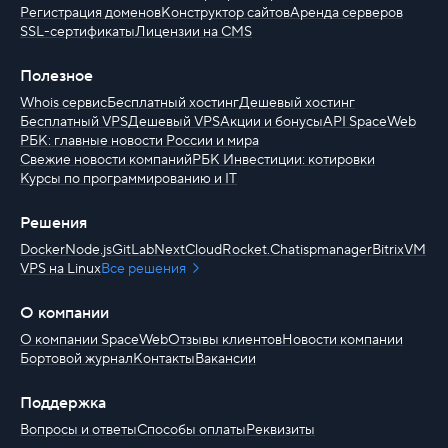
Регистрация доменов
Конструктор сайтов
Аренда серверов
SSL-сертификаты
Лицензии на CMS
Полезное
Whois сервис
Бесплатный хостинг
Дешевый хостинг
Бесплатный VPS
Дешевый VPS
Акции и бонусы
API SpaceWeb
РБК: главные новости России и мира
Свежие новости компаний
РБК Инвестиции: котировки
Курсы по программированию и IT
Решения
Docker
Node.js
GitLab
NextCloud
Rocket.Chat
ispmanager
BitrixVM
VPS на Linux
Все решения
О компании
О компании SpaceWeb
Отзывы клиентов
Новости компании
Бортовой журнал
Контакты
Вакансии
Поддержка
Вопросы и ответы
Способы оплаты
Реквизиты