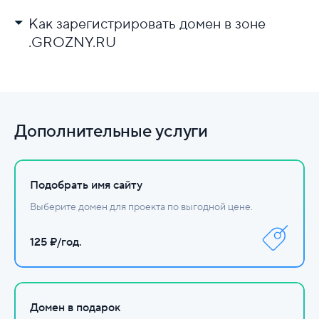
Как зарегистрировать домен в зоне
.GROZNY.RU
Выберите регистратора.
Проверьте доступность имени.
Заполните данные и оплатите.
Дополнительные услуги
Настройте DNS.
Подобрать имя сайту
Выберите домен для проекта по выгодной цене.
125 ₽/год.
Домен в подарок