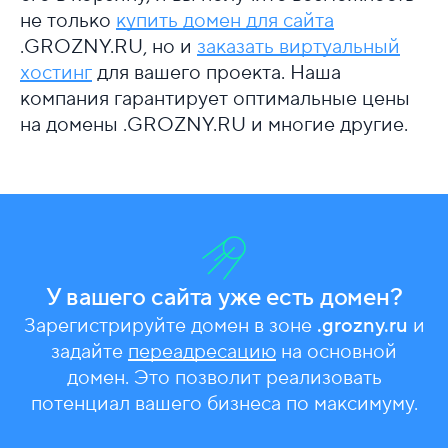
не только
купить домен для сайта
.GROZNY.RU, но и
заказать виртуальный
хостинг
для вашего проекта. Наша
компания гарантирует оптимальные цены
на домены .GROZNY.RU и многие другие.
У вашего сайта уже есть домен?
Зарегистрируйте домен в зоне
.grozny.ru
и
задайте
переадресацию
на основной
домен. Это позволит реализовать
потенциал вашего бизнеса по максимуму.