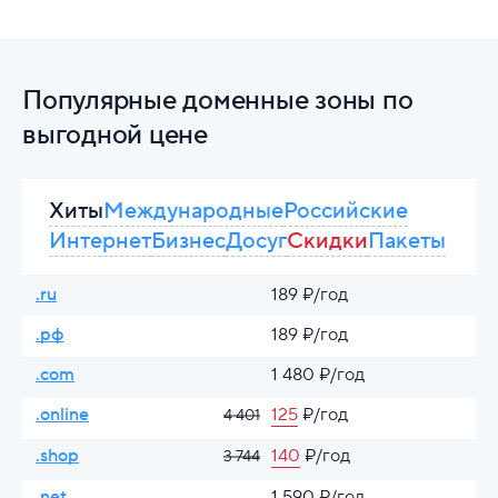
Популярные доменные зоны по
выгодной цене
Хиты
Международные
Российские
Интернет
Бизнес
Досуг
Скидки
Пакеты
.ru
189 ₽/год
.рф
189 ₽/год
.com
1 480 ₽/год
.online
125
₽/год
4 401
.shop
140
₽/год
3 744
.net
1 590 ₽/год