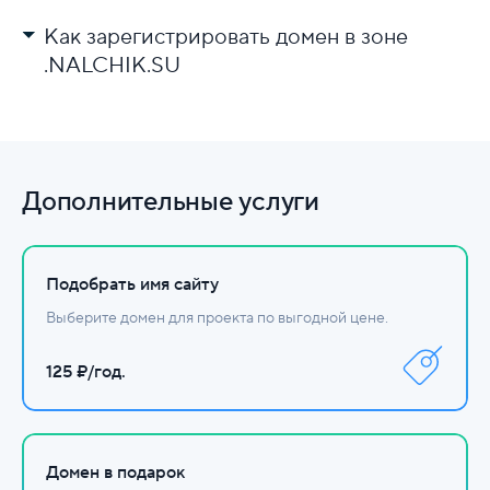
Как зарегистрировать домен в зоне
.NALCHIK.SU
Выберите регистратора.
Проверьте доступность имени.
Заполните данные и оплатите.
Дополнительные услуги
Настройте DNS.
Подобрать имя сайту
Выберите домен для проекта по выгодной цене.
125 ₽/год.
Домен в подарок