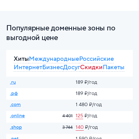
Популярные доменные зоны по
выгодной цене
Хиты
Международные
Российские
Интернет
Бизнес
Досуг
Скидки
Пакеты
.ru
189 ₽/год
.рф
189 ₽/год
.com
1 480 ₽/год
.online
125
₽/год
4 401
.shop
140
₽/год
3 744
.net
1 590 ₽/год