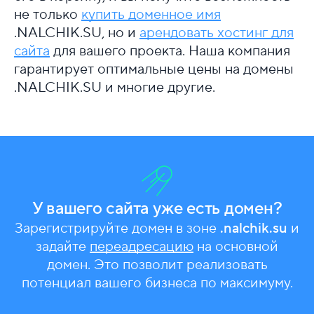
не только
купить доменное имя
.NALCHIK.SU, но и
арендовать хостинг для
сайта
для вашего проекта. Наша компания
гарантирует оптимальные цены на домены
.NALCHIK.SU и многие другие.
У вашего сайта уже есть домен?
Зарегистрируйте домен в зоне
.nalchik.su
и
задайте
переадресацию
на основной
домен. Это позволит реализовать
потенциал вашего бизнеса по максимуму.