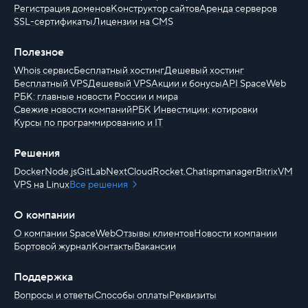
Регистрация доменов
Конструктор сайтов
Аренда серверов
SSL-сертификаты
Лицензии на CMS
Полезное
Whois сервис
Бесплатный хостинг
Дешевый хостинг
Бесплатный VPS
Дешевый VPS
Акции и бонусы
API SpaceWeb
РБК: главные новости России и мира
Свежие новости компаний
РБК Инвестиции: котировки
Курсы по программированию и IT
Решения
Docker
Node.js
GitLab
NextCloud
Rocket.Chat
ispmanager
BitrixVM
VPS на Linux
Все решения
О компании
О компании SpaceWeb
Отзывы клиентов
Новости компании
Бортовой журнал
Контакты
Вакансии
Поддержка
Вопросы и ответы
Способы оплаты
Реквизиты