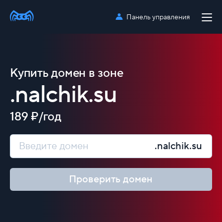
Панель управления
Купить домен в зоне
.nalchik.su
189 ₽/год
.nalchik.su
Проверить домен