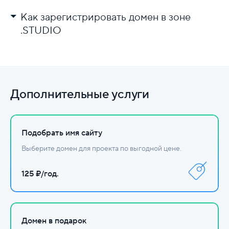
Как зарегистрировать домен в зоне
.STUDIO
Выберите регистратора.
Проверьте доступность имени.
Заполните данные и оплатите.
Дополнительные услуги
Настройте DNS.
Подобрать имя сайту
Выберите домен для проекта по выгодной цене.
125 ₽/год.
Домен в подарок