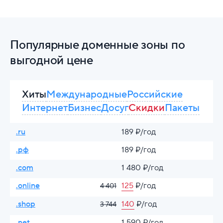
Популярные доменные зоны по
выгодной цене
Хиты
Международные
Российские
Интернет
Бизнес
Досуг
Скидки
Пакеты
.ru
189 ₽/год
.рф
189 ₽/год
.com
1 480 ₽/год
.online
125
₽/год
4 401
.shop
140
₽/год
3 744
.net
1 590 ₽/год