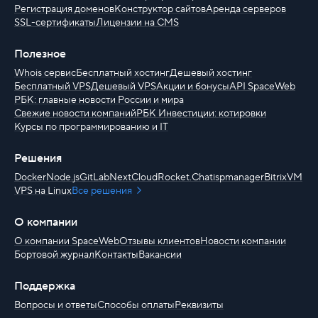
Регистрация доменов
Конструктор сайтов
Аренда серверов
SSL-сертификаты
Лицензии на CMS
Полезное
Whois сервис
Бесплатный хостинг
Дешевый хостинг
Бесплатный VPS
Дешевый VPS
Акции и бонусы
API SpaceWeb
РБК: главные новости России и мира
Свежие новости компаний
РБК Инвестиции: котировки
Курсы по программированию и IT
Решения
Docker
Node.js
GitLab
NextCloud
Rocket.Chat
ispmanager
BitrixVM
VPS на Linux
Все решения
О компании
О компании SpaceWeb
Отзывы клиентов
Новости компании
Бортовой журнал
Контакты
Вакансии
Поддержка
Вопросы и ответы
Способы оплаты
Реквизиты