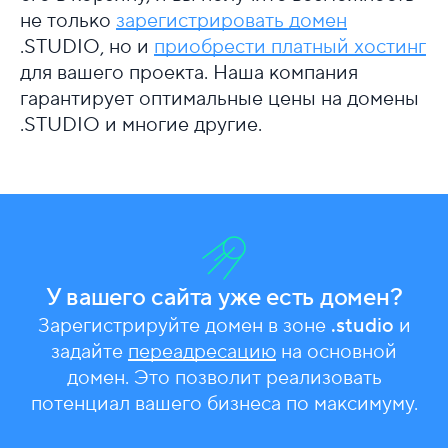
не только
зарегистрировать домен
.STUDIO, но и
приобрести платный хостинг
для вашего проекта. Наша компания
гарантирует оптимальные цены на домены
.STUDIO и многие другие.
У вашего сайта уже есть домен?
Зарегистрируйте домен в зоне
.studio
и
задайте
переадресацию
на основной
домен. Это позволит реализовать
потенциал вашего бизнеса по максимуму.