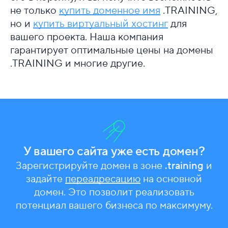
не только
купить доменное имя
.TRAINING,
но и
купить виртуальный хостинг
для
вашего проекта. Наша компания
гарантирует оптимальные цены на домены
.TRAINING и многие другие.
У вашего сайта уже есть домен?
Зарегистрируйте домен в зоне
.training
и
задайте
переадресацию
на основной
домен. Это позволит реализовать
потенциал вашего бизнеса по максимуму.