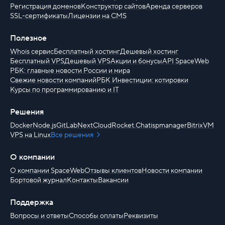
Регистрация доменов
Конструктор сайтов
Аренда серверов
SSL-сертификаты
Лицензии на CMS
Полезное
Whois сервис
Бесплатный хостинг
Дешевый хостинг
Бесплатный VPS
Дешевый VPS
Акции и бонусы
API SpaceWeb
РБК: главные новости России и мира
Свежие новости компаний
РБК Инвестиции: котировки
Курсы по программированию и IT
Решения
Docker
Node.js
GitLab
NextCloud
Rocket.Chat
ispmanager
BitrixVM
VPS на Linux
Все решения
О компании
О компании SpaceWeb
Отзывы клиентов
Новости компании
Бортовой журнал
Контакты
Вакансии
Поддержка
Вопросы и ответы
Способы оплаты
Реквизиты