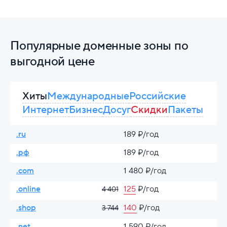
Популярные доменные зоны по
выгодной цене
Хиты
Международные
Российские
Интернет
Бизнес
Досуг
Скидки
Пакеты
.ru
189 ₽/год
.рф
189 ₽/год
.com
1 480 ₽/год
.online
125
₽/год
4 401
.shop
140
₽/год
3 744
.net
1 590 ₽/год