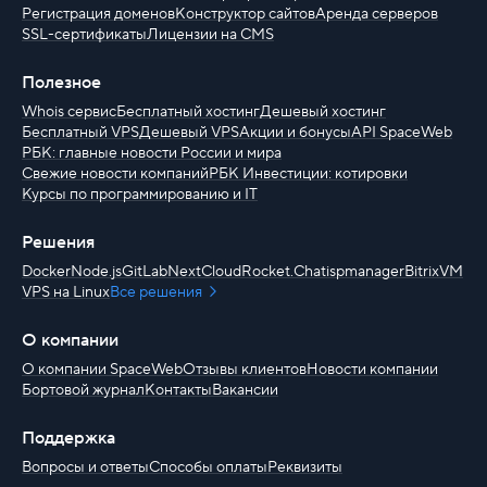
Регистрация доменов
Конструктор сайтов
Аренда серверов
SSL-сертификаты
Лицензии на CMS
Полезное
Whois сервис
Бесплатный хостинг
Дешевый хостинг
Бесплатный VPS
Дешевый VPS
Акции и бонусы
API SpaceWeb
РБК: главные новости России и мира
Свежие новости компаний
РБК Инвестиции: котировки
Курсы по программированию и IT
Решения
Docker
Node.js
GitLab
NextCloud
Rocket.Chat
ispmanager
BitrixVM
VPS на Linux
Все решения
О компании
О компании SpaceWeb
Отзывы клиентов
Новости компании
Бортовой журнал
Контакты
Вакансии
Поддержка
Вопросы и ответы
Способы оплаты
Реквизиты