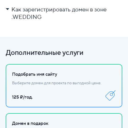
Как зарегистрировать домен в зоне
.WEDDING
Выберите регистратора.
Проверьте доступность имени.
Заполните данные и оплатите.
Дополнительные услуги
Настройте DNS.
Подобрать имя сайту
Выберите домен для проекта по выгодной цене.
125 ₽/год.
Домен в подарок