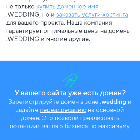
не только
купить доменное имя
.WEDDING, но и
заказать услуги хостинга
для вашего проекта. Наша компания
гарантирует оптимальные цены на домены
.WEDDING и многие другие.
У вашего сайта уже есть домен?
Зарегистрируйте домен в зоне
.wedding
и
задайте
переадресацию
на основной
домен. Это позволит реализовать
потенциал вашего бизнеса по максимуму.