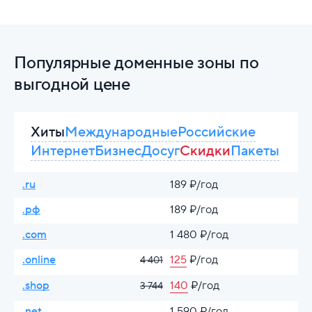
Популярные доменные зоны по
выгодной цене
Хиты
Международные
Российские
Интернет
Бизнес
Досуг
Скидки
Пакеты
.ru
189 ₽/год
.рф
189 ₽/год
.com
1 480 ₽/год
.online
125
₽/год
4 401
.shop
140
₽/год
3 744
.net
1 590 ₽/год