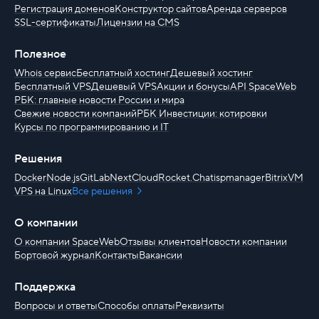
Регистрация доменов
Конструктор сайтов
Аренда серверов
SSL-сертификаты
Лицензии на CMS
Полезное
Whois сервис
Бесплатный хостинг
Дешевый хостинг
Бесплатный VPS
Дешевый VPS
Акции и бонусы
API SpaceWeb
РБК: главные новости России и мира
Свежие новости компаний
РБК Инвестиции: котировки
Курсы по программированию и IT
Решения
Docker
Node.js
GitLab
NextCloud
Rocket.Chat
ispmanager
BitrixVM
VPS на Linux
Все решения
О компании
О компании SpaceWeb
Отзывы клиентов
Новости компании
Бортовой журнал
Контакты
Вакансии
Поддержка
Вопросы и ответы
Способы оплаты
Реквизиты