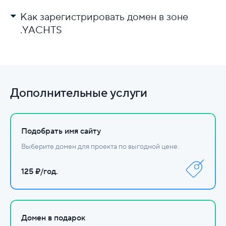
Как зарегистрировать домен в зоне
.YACHTS
Выберите регистратора.
Проверьте доступность имени.
Заполните данные и оплатите.
Дополнительные услуги
Настройте DNS.
Подобрать имя сайту
Выберите домен для проекта по выгодной цене.
125 ₽/год.
Домен в подарок