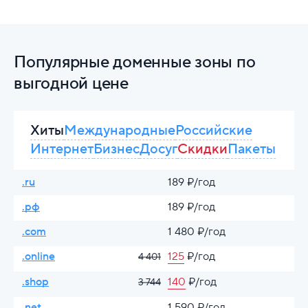
Популярные доменные зоны по
выгодной цене
Хиты
Международные
Российские
Интернет
Бизнес
Досуг
Скидки
Пакеты
.ru
189 ₽/год
.рф
189 ₽/год
.com
1 480 ₽/год
.online
125
₽/год
4 401
.shop
140
₽/год
3 744
.net
1 590 ₽/год