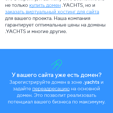
не только
купить домен
.YACHTS, но и
заказать виртуальный хостинг для сайта
для вашего проекта. Наша компания
гарантирует оптимальные цены на домены
.YACHTS и многие другие.
У вашего сайта уже есть домен?
Зарегистрируйте домен в зоне
.yachts
и
задайте
переадресацию
на основной
домен. Это позволит реализовать
потенциал вашего бизнеса по максимуму.