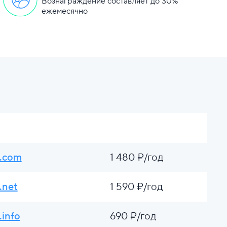
Вознаграждение составляет до 30%
ежемесячно
.com
1 480 ₽/год
.net
1 590 ₽/год
.info
690 ₽/год