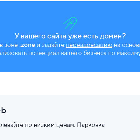
У вашего сайта уже есть домен?
в зоне
.zone
и задайте
переадресацию
на основ
ализовать потенциал вашего бизнеса по максиму
eb
левайте по низким ценам. Парковка