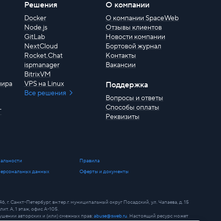
Решения
О компании
Docker
О компании SpaceWeb
Node.js
Отзывы клиентов
GitLab
Новости компании
NextCloud
Бортовой журнал
Rocket.Chat
Контакты
ispmanager
Вакансии
BitrixVM
мира
VPS на Linux
Поддержка
Все решения
Вопросы и ответы
Способы оплаты
T
Реквизиты
альности
Правила
персональных данных
Оферты и документы
. Санкт-Петербург, вн.тер.г. муниципальный округ Посадский, ул. Чапаева, д. 15
лит. А, 1 этаж, офис А-105.
шении авторских и (или) смежных прав:
abuse@sweb.ru
. Настоящий ресурс может