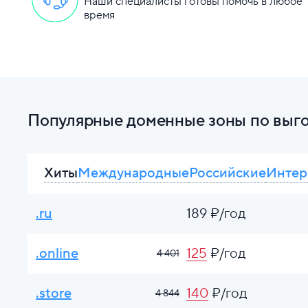
Наши специалисты готовы помочь в любое
время
Популярные доменные зоны по выг
Хиты
Международные
Российские
Интер
.ru
189 ₽/год
.online
125
₽/год
4 401
.store
140
₽/год
4 844