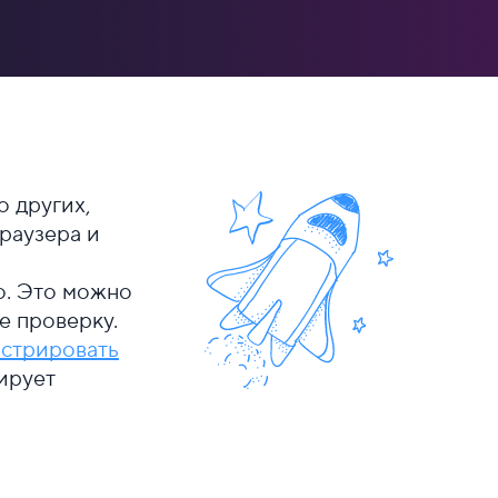
 других,
раузера и
о. Это можно
е проверку.
истрировать
ирует