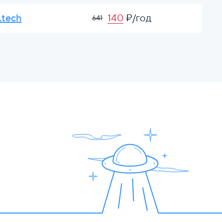
.tech
140
₽/год
641