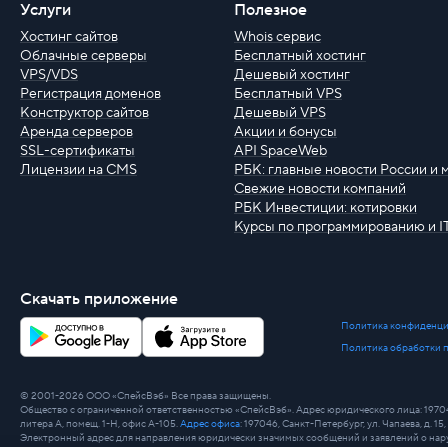
Услуги
Полезное
Хостинг сайтов
Whois сервис
Облачные серверы
Бесплатный хостинг
VPS/VDS
Дешевый хостинг
Регистрация доменов
Бесплатный VPS
Конструктор сайтов
Дешевый VPS
Аренда серверов
Акции и бонусы
SSL-сертификаты
API SpaceWeb
Лицензии на CMS
РБК: главные новости России и 
Свежие новости компаний
РБК Инвестиции: котировки
Курсы по программированию и I
Скачать приложение
Политика конфиденци
Политика обработки 
© 2001-2026 ООО «СпейсВэб» Все права защищены.
Общество с ограниченной ответственностью «СпейсВэб». Адрес юридического лица: 197046, г
литера А, помещ. 1-Н, офис А-105.
Адрес офиса
: 197046, Санкт-Петербург, ул. Чапаева, д. 15, 
Электронный адрес для направления юридически значимых сообщений и заявлений о нару