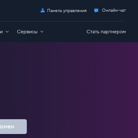
Онлайн-чат
Панель управления
ги
Сервисы
Стать партнером
Дополнительно
oS-атак
GameAP
Выделенные серверы для 1С
сть
пирование в облаке
Nextcloud
Администрирование серверов
OpenCart
GitLab
Все приложения
домен