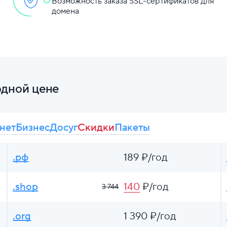
Возможность заказа SSL-сертификатов для
домена
одной цене
нет
Бизнес
Досуг
Скидки
Пакеты
.рф
189 ₽/год
.shop
140
₽/год
3 744
.org
1 390 ₽/год