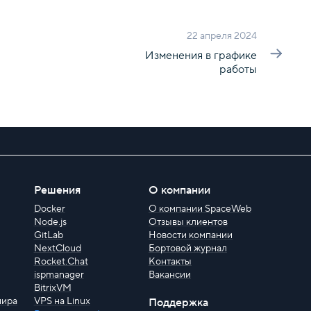
22 апреля 2024
Изменения в графике
работы
Решения
О компании
Docker
О компании SpaceWeb
Node.js
Отзывы клиентов
GitLab
Новости компании
NextCloud
Бортовой журнал
Rocket.Chat
Контакты
ispmanager
Вакансии
BitrixVM
мира
VPS на Linux
Поддержка