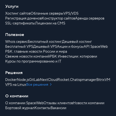
Услуги
Хостинг сайтов
Облачные серверы
VPS/VDS
Регистрация доменов
Конструктор сайтов
Аренда серверов
SSL-сертификаты
Лицензии на CMS
Полезное
Whois сервис
Бесплатный хостинг
Дешевый хостинг
Бесплатный VPS
Дешевый VPS
Акции и бонусы
API SpaceWeb
РБК: главные новости России и мира
Свежие новости компаний
РБК Инвестиции: котировки
Курсы по программированию и IT
Решения
Docker
Node.js
GitLab
NextCloud
Rocket.Chat
ispmanager
BitrixVM
VPS на Linux
Все решения
О компании
О компании SpaceWeb
Отзывы клиентов
Новости компании
Бортовой журнал
Контакты
Вакансии