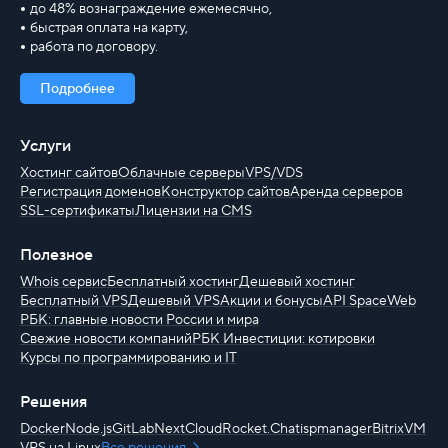
до 48% вознаграждение ежемесячно,
быстрая оплата на карту,
работа по договору.
Подробнее
Услуги
Хостинг сайтов
Облачные серверы
VPS/VDS
Регистрация доменов
Конструктор сайтов
Аренда серверов
SSL-сертификаты
Лицензии на CMS
Полезное
Whois сервис
Бесплатный хостинг
Дешевый хостинг
Бесплатный VPS
Дешевый VPS
Акции и бонусы
API SpaceWeb
РБК: главные новости России и мира
Свежие новости компаний
РБК Инвестиции: котировки
Курсы по программированию и IT
Решения
Docker
Node.js
GitLab
NextCloud
Rocket.Chat
ispmanager
BitrixVM